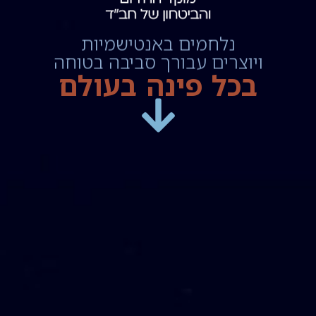
לתרומה
נלחמים באנטישמיות
ויוצרים עבורך סביבה בטוחה
ב
כ
ל
פ
י
נ
ה
ב
ע
ו
ל
ם