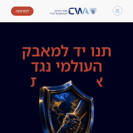
לתרומה
ת
נ
ו
י
ד
ל
מ
א
ב
ק
ה
ע
ו
ל
מ
י
נ
ג
ד
א
נ
ט
י
ש
מ
י
ו
ת